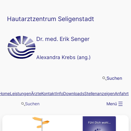
Zum
Inhalt
springen
Hautarztzentrum Seligenstadt
Dr. med. Erik Senger
Alexandra Krebs (ang.)
Home
Leistungen
Ärzte
Kontakt
Info
Downloads
Stellenanzeigen
Anfahrt
Menü