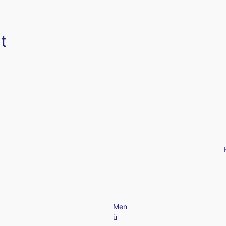
t
Men
ü