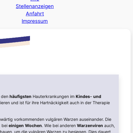
Stellenanzeigen
Anfahrt
Impressum
u den
häufigsten
Hauterkrankungen im
Kindes
–
und
ieren und ist für ihre Hartnäckigkeit auch in der Therapie
enwärtig vorkommenden vulgären Warzen auseinander. Die
t bei
einigen
Wochen
. Wie bei anderen
Warzenviren
auch,
bauen, um die vulgären Warzen zu besiegen. Dies dauert