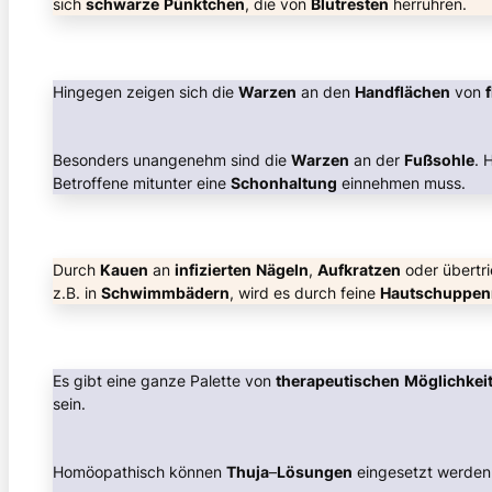
sich
schwarze
Pünktchen
, die von
Blutresten
herrühren.
Hingegen zeigen sich die
Warzen
an den
Handflächen
von
Besonders unangenehm sind die
Warzen
an der
Fußsohle
. 
Betroffene mitunter eine
Schonhaltung
einnehmen muss.
Durch
Kauen
an
infizierten
Nägeln
,
Aufkratzen
oder übertr
z.B. in
Schwimmbädern
, wird es durch feine
Hautschuppen
Es gibt eine ganze Palette von
therapeutischen
Möglichkei
sein.
Homöopathisch können
Thuja
–
Lösungen
eingesetzt werden