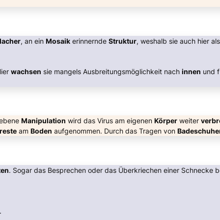
flacher
, an ein
Mosaik
erinnernde
Struktur
, weshalb sie auch hier al
Hier
wachsen
sie mangels Ausbreitungsmöglichkeit nach
innen
und f
iebene
Manipulation
wird das Virus am eigenen
Körper
weiter
verbr
reste
am
Boden
aufgenommen. Durch das Tragen von
Badeschuhe
ten
. Sogar das Besprechen oder das Überkriechen einer Schnecke b
.