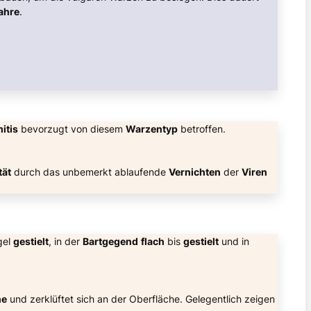
ahre
.
itis
bevorzugt von diesem
Warzentyp
betroffen.
tät
durch das unbemerkt ablaufende
Vernichten
der
Viren
gel
gestielt
, in der
Bartgegend
flach
bis
gestielt
und in
he
und zerklüftet sich an der Oberfläche. Gelegentlich zeigen