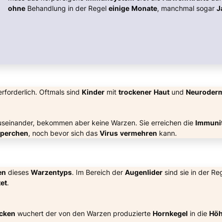
ohne
Behandlung in der Regel
einige
Monate
, manchmal sogar
J
rforderlich. Oftmals sind
Kinder
mit
trockener
Haut
und
Neuroderm
useinander, bekommen aber keine Warzen. Sie erreichen die
Immuni
rperchen
, noch bevor sich das
Virus
vermehren
kann.
en
dieses
Warzentyps
. Im Bereich der
Augenlider
sind sie in der Re
tet
.
cken
wuchert der von den Warzen produzierte
Hornkegel
in die
Hö