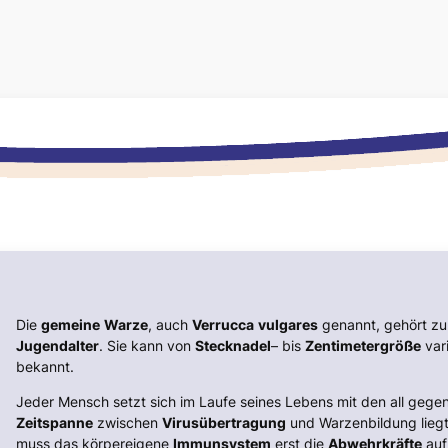
Die
gemeine
Warze
, auch
Verrucca
vulgares
genannt, gehört z
Jugendalter
. Sie kann von
Stecknadel
– bis
Zentimetergröße
vari
bekannt.
Jeder Mensch setzt sich im Laufe seines Lebens mit den all geg
Zeitspanne
zwischen
Virusübertragung
und Warzenbildung lieg
muss das körpereigene
Immunsystem
erst die
Abwehrkräfte
auf