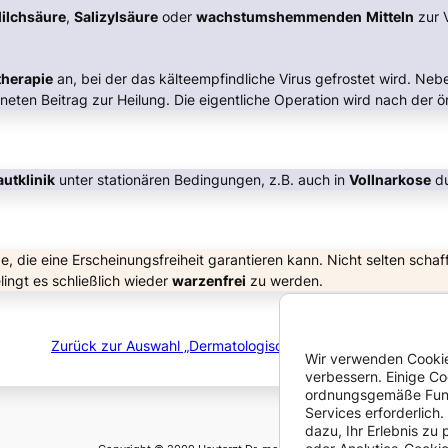
ilchsäure
,
Salizylsäure
oder
wachstumshemmenden
Mitteln
zur 
therapie
an, bei der das kälteempfindliche Virus gefrostet wird. Neb
neten Beitrag zur Heilung. Die eigentliche Operation wird nach der 
utklinik
unter stationären Bedingungen, z.B. auch in
Vollnarkose
du
e, die eine Erscheinungsfreiheit garantieren kann. Nicht selten scha
elingt es schließlich wieder
warzenfrei
zu werden.
Zurück zur Auswahl „Dermatologische Informationen“
Wir verwenden Cookie
verbessern. Einige Co
ordnungsgemäße Funk
Services erforderlich
dazu, Ihr Erlebnis zu 