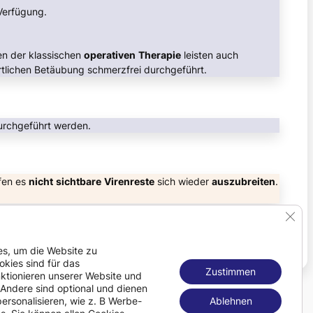
Verfügung.
en der klassischen
operativen
Therapie
leisten auch
örtlichen Betäubung schmerzfrei durchgeführt.
rchgeführt werden.
ffen es
nicht
sichtbare
Virenreste
sich wieder
auszubreiten
.
GDPR
s, um die Website zu
okies sind für das
Zustimmen
tionieren unserer Website und
. Andere sind optional und dienen
personalisieren, wie z. B Werbe-
Ablehnen