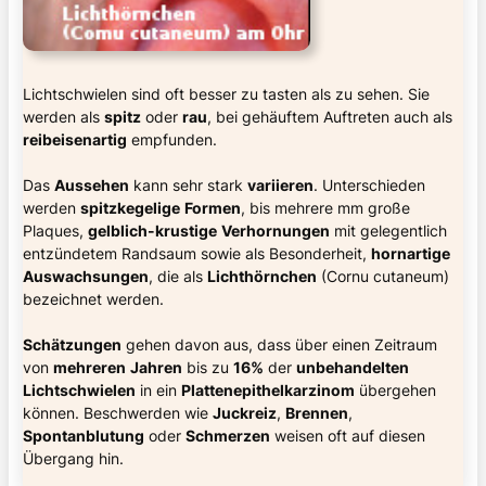
Lichtschwielen sind oft besser zu tasten als zu sehen. Sie
werden als
spitz
oder
rau
, bei gehäuftem Auftreten auch als
reibeisenartig
empfunden.
Das
Aussehen
kann sehr stark
variieren
. Unterschieden
werden
spitzkegelige
Formen
, bis mehrere mm große
Plaques,
gelblich-krustige
Verhornungen
mit gelegentlich
entzündetem Randsaum sowie als Besonderheit,
hornartige
Auswachsungen
, die als
Lichthörnchen
(Cornu cutaneum)
bezeichnet werden.
Schätzungen
gehen davon aus, dass über einen Zeitraum
von
mehreren
Jahren
bis zu
16%
der
unbehandelten
Lichtschwielen
in ein
Plattenepithelkarzinom
übergehen
können. Beschwerden wie
Juckreiz
,
Brennen
,
Spontanblutung
oder
Schmerzen
weisen oft auf diesen
Übergang hin.