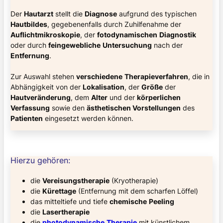
Der
Hautarzt
stellt die
Diagnose
aufgrund des typischen
Hautbildes
, gegebenenfalls durch Zuhilfenahme der
Auflichtmikroskopie
, der
fotodynamischen
Diagnostik
oder durch
feingewebliche
Untersuchung
nach der
Entfernung
.
Zur Auswahl stehen
verschiedene
Therapieverfahren
, die in
Abhängigkeit von der
Lokalisation
, der
Größe
der
Hautveränderung
, dem
Alter
und der
körperlichen
Verfassung
sowie den
ästhetischen Vorstellungen
des
Patienten
eingesetzt werden können.
Hierzu gehören:
die
Vereisungstherapie
(Kryotherapie)
die
Kürettage
(Entfernung mit dem scharfen Löffel)
das mitteltiefe und tiefe
chemische
Peeling
die
Lasertherapie
die
photodynamische
Therapie
mit künstlichem