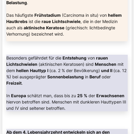
Belastung
.
Das häufigste
Frühstadium
(Carcinoma in situ) von
hellem
Hautkrebs
ist die
raue
Lichtschwiele
, die in der Medizin
auch als
aktinische
Keratose
(griechisch: lichtbedingte
Verhornung) bezeichnet wird.
Besonders gefährdet für die
Entstehung
von
rauen
Lichtschwielen
(aktinischen Keratosen) sind
Menschen
mit
dem
hellen
Hauttyp
I
(ca. 2 % der Bevölkerung)
und II
(ca. 12
%) bei ausgeprägter
Sonnenbelastung
in
Beruf
oder
Freizeit
.
In
Europa
schätzt man, dass bis zu
25
%
der
Erwachsenen
hiervon betroffen sind. Menschen mit dunkleren Hauttypen III
und IV sind seltener betroffen.
Ab dem 4. Lebensjahrzehnt entwickeln sich an den