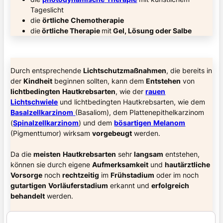
Tageslicht
die
örtliche
Chemotherapie
die
örtliche Therapie
mit
Gel, Lösung oder Salbe
Durch entsprechende
Lichtschutzmaßnahmen
, die bereits in
der
Kindheit
beginnen sollten, kann dem
Entstehen
von
lichtbedingten
Hautkrebsarten
, wie der
rauen
Lichtschwiele
und lichtbedingten Hautkrebsarten, wie dem
Basalzellkarzinom
(Basaliom), dem Plattenepithelkarzinom
(
Spinalzellkarzinom
) und dem
bösartigen
Melanom
(Pigmenttumor) wirksam
vorgebeugt
werden.
Da die
meisten
Hautkrebsarten
sehr
langsam
entstehen,
können sie durch eigene
Aufmerksamkeit
und
hautärztliche
Vorsorge
noch
rechtzeitig
im
Frühstadium
oder im noch
gutartigen
Vorläuferstadium
erkannt und
erfolgreich
behandelt
werden.
Wenn der
tastende
Finger
auffällige
neue