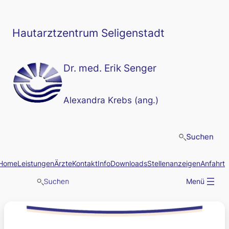
Zum
Inhalt
springen
Hautarztzentrum Seligenstadt
Dr. med. Erik Senger
Alexandra Krebs (ang.)
Home
Leistungen
Ärzte
Kontakt
Info
Downloads
Stellenanzeigen
Anfahrt
Menü