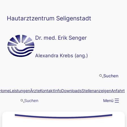
Zum
Inhalt
springen
Hautarztzentrum Seligenstadt
Dr. med. Erik Senger
Alexandra Krebs (ang.)
Home
Leistungen
Ärzte
Kontakt
Info
Downloads
Stellenanzeigen
Anfahrt
Menü