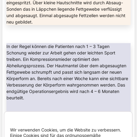
eingespritzt. Über kleine Hautschnitte wird durch Absaug-
Sonden das in Läppchen liegende Fettgewebe verflüssigt
und abgesaugt. Einmal abgesaugte Fettzellen werden nicht
neu gebildet.
In der Regel können die Patienten nach 1 – 3 Tagen
Schonung wieder zur Arbeit gehen oder leichten Sport
treiben. Ein Kompressionsmieder optimiert den
Abheilungsprozess. Der Hautmantel über dem abgesaugten
Fettgewebe schrumpft und passt sich langsam der neuen
Körperform an. Bereits nach einer Woche kann eine sichtbare
Verbesserung der Körperform wahrgenommen werden. Das
endgültige Operationsergebnis wird nach 4 – 6 Monaten
beurteilt.
Die Fettabsaugung stellt sich somit als die geeignete
Methode dar, umschriebenes unschönes Fettgewebe zu
Wir verwenden Cookies, um die Website zu verbessern.
reduzieren. Die Ergebnisse verhelfen den Betroffenen nicht
Einige Cookies sind für das ordnungsgemäße
nur zu einer objektiven Figurverbesserung, sondern tragen