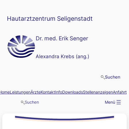
Zum
Inhalt
springen
Hautarztzentrum Seligenstadt
Dr. med. Erik Senger
Alexandra Krebs (ang.)
Home
Leistungen
Ärzte
Kontakt
Info
Downloads
Stellenanzeigen
Anfahrt
Menü