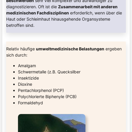
Beschwerden
sehr viel komplexer und aufwändiger zu
diagnostizieren. Oft ist die
Zusammenarbeit mit anderen
medizinischen Fachdisziplinen
erforderlich, wenn über die
Haut oder Schleimhaut hinausgehende Organsysteme
betroffen sind.
Relativ häufige
umweltmedizinische Belastungen
ergeben
sich durch:
Amalgam
Schwermetalle (z.B. Quecksilber
Insektizide
Dioxine
Pentachlorphenol (PCP)
Polychlorierte Biphenyle (PCB)
Formaldehyd