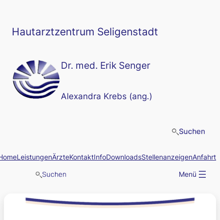
Zum
Inhalt
springen
Hautarztzentrum Seligenstadt
Dr. med. Erik Senger
Alexandra Krebs (ang.)
Home
Leistungen
Ärzte
Kontakt
Info
Downloads
Stellenanzeigen
Anfahrt
Menü