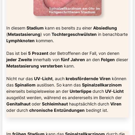
In diesem
Stadium
kann es bereits zu einer
Absiedlung
(
Metastasierung
) von
Tochtergeschwülsten
in benachbarte
Lymphknoten
kommen.
Das ist bei
5
Prozent
der Betroffenen der Fall, von denen
jeder
Zweite
innerhalb von
fünf
Jahren
an den
Folgen
dieser
Metastasierung
versterben
kann.
Nicht nur das
UV
–
Licht
, auch
krebsfördernde
Viren
können
das
Spinaliom
auslösen. So kann das
Spinalzellkarzinom
einerseits beispielsweise an der
Unterlippe
durch
UV
–
Licht
ausgelöst werden, während es andererseits im Bereich der
Genitalhaut
oder
Schleimhaut
hauptsächlich durch
Viren
oder durch
chronische
Entzündungen
bedingt ist.
Im
frühen
Stadium
kann das
Spinalzellkarzinom
durch die