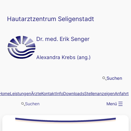
Zum
Inhalt
springen
Hautarztzentrum Seligenstadt
Dr. med. Erik Senger
Alexandra Krebs (ang.)
Home
Leistungen
Ärzte
Kontakt
Info
Downloads
Stellenanzeigen
Anfahrt
Menü