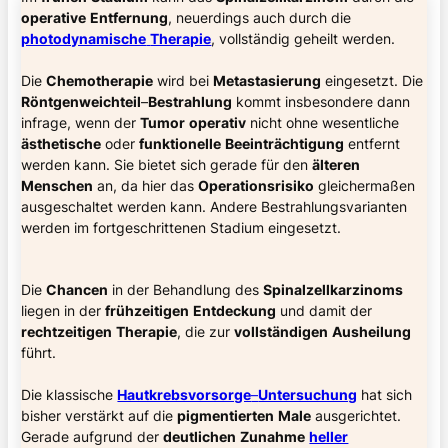
operative
Entfernung
, neuerdings auch durch die
photodynamische
Therapie
, vollständig geheilt werden.
Die
Chemotherapie
wird bei
Metastasierung
eingesetzt. Die
Röntgenweichteil
–
Bestrahlung
kommt insbesondere dann
infrage, wenn der
Tumor
operativ
nicht ohne wesentliche
ästhetische
oder
funktionelle
Beeinträchtigung
entfernt
werden kann. Sie bietet sich gerade für den
älteren
Menschen
an, da hier das
Operationsrisiko
gleichermaßen
ausgeschaltet werden kann. Andere Bestrahlungsvarianten
werden im fortgeschrittenen Stadium eingesetzt.
Die
Chancen
in der Behandlung des
Spinalzellkarzinoms
liegen in der
frühzeitigen
Entdeckung
und damit der
rechtzeitigen
Therapie
, die zur
vollständigen
Ausheilung
führt.
Die klassische
Hautkrebsvorsorge
–
Untersuchung
hat sich
bisher verstärkt auf die
pigmentierten
Male
ausgerichtet.
Gerade aufgrund der
deutlichen
Zunahme
heller