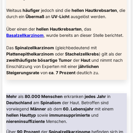
Weitaus
häufiger
jedoch sind die
hellen
Hautkrebsarten
, die
durch ein
Übermaß
an
UV
–
Licht
ausgelöst werden.
Über einen der
hellen
Hautkrebsarten
, das
Basalzellkarzinom
, wurde bereits an dieser Stelle berichtet.
Das
Spinalzellkarzinom
(gleichbedeutend mit
Plattenepithelkarzinom
oder
Stachelzellkrebs
) gilt als der
zweithäufigste
bösartige
Tumor
der
Haut
und nimmt nach
Einschätzung von Experten mit einer
jährlichen
Steigerungsrate
von
ca
.
7
Prozent
deutlich zu.
Mehr
als
80.000 Menschen
erkranken
jedes
Jahr
in
Deutschland
am
Spinaliom
der Haut. Betroffen sind
vorwiegend
Männer
ab dem
60. Lebensjahr
mit einem
hellen
Hauttyp
sowie
immunsupprimierte
und
niereninsuffiziente
Menschen.
Über
90
Prozent
der
Spinalzellkarzinome
befinden sich im